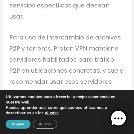
servicios específicos que desean
usar.
Para uso de intercambio de archivos
P2P y torrents, Proton VPN mantiene
servidores habilitados para tráfico
P2P en ubicaciones concretas, y suele
recomendar usar esos servidores
para optimizar rendimiento y
Utilizamos cookies para ofrecerte la mejor experiencia en
nuestra web.
cumplimiento de políticas. La latencia
Puedes aprender más sobre qué cookies utilizamos o
desactivarlas en los
ajustes
.
y la estabilidad en sesiones de larga
duración son factores a considerar;
Aceptar
Ajustes